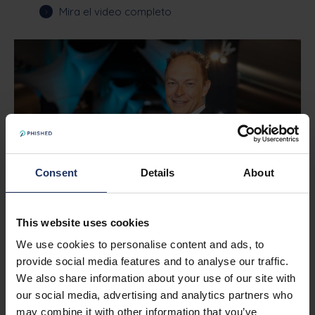
Mira el video completo
Consent
Details
About
This website uses cookies
We use cookies to personalise content and ads, to
Kinepolis eliminó
provide social media features and to analyse our traffic.
We also share information about your use of our site with
completamente los
our social media, advertising and analytics partners who
may combine it with other information that you’ve