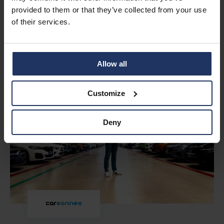
riesgos cibernéticos
provided to them or that they’ve collected from your use
causados por errores
of their services.
humanos
Mira el video completo
Allow all
Customize
Deny