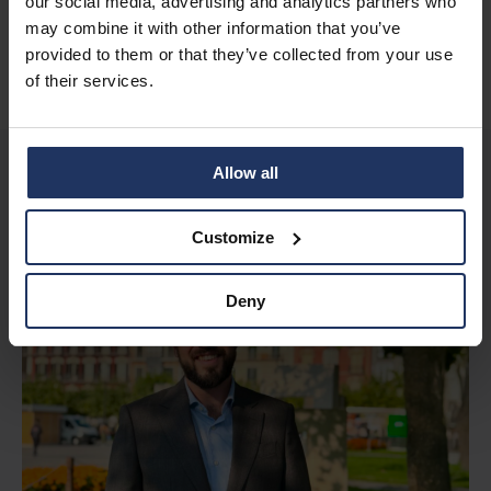
our social media, advertising and analytics partners who
may combine it with other information that you’ve
COMPARTIR
provided to them or that they’ve collected from your use
of their services.
Allow all
Más historias
Customize
Deny