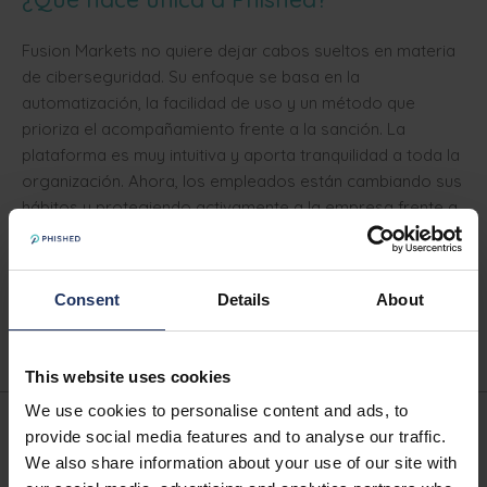
Fusion Markets no quiere dejar cabos sueltos en materia
de ciberseguridad. Su enfoque se basa en la
automatización, la facilidad de uso y un método que
prioriza el acompañamiento frente a la sanción. La
plataforma es muy intuitiva y aporta tranquilidad a toda la
organización. Ahora, los empleados están cambiando sus
hábitos y protegiendo activamente a la empresa frente a
incidentes de ciberseguridad.
Consent
Details
About
Solicita una demo
This website uses cookies
We use cookies to personalise content and ads, to
provide social media features and to analyse our traffic.
Escrito por
We also share information about your use of our site with
Phished Team