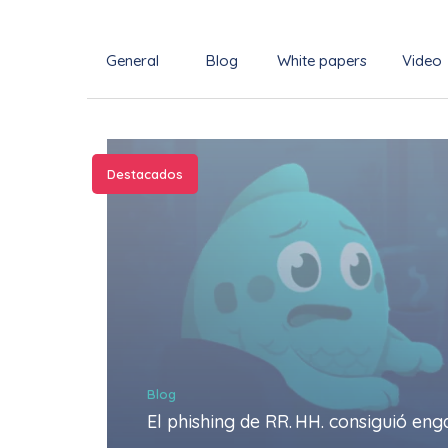
General
Blog
White papers
Video
Destacados
Blog
El phishing de RR. HH. consiguió en