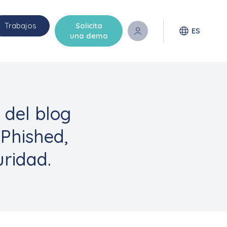
Trabajos
Solicita
ES
una demo
 del blog
 Phished,
uridad.