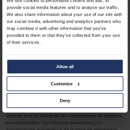
We use cookies to personalise content and ads, to
departamento entero necesita apoyo adicional. También
provide social media features and to analyse our traffic.
confiamos en el algoritmo para formar a nuestros
We also share information about your use of our site with
compañeros, y las cifras demuestran que funciona.”
our social media, advertising and analytics partners who
may combine it with other information that you’ve
provided to them or that they’ve collected from your use
Conclusión
of their services.
El UZA está trabajando actualmente en la creación de un
centro de operaciones de seguridad centralizado para
Allow all
facilitar la colaboración entre los diferentes
departamentos de TI responsables de la prevención de
ciberataques. Esto les permitirá responder de manera
Customize
más efectiva a posibles problemas y optimizar las
medidas de prevención.
Deny
Phished desempeña un papel clave en estos planes
gracias a la facilidad de las simulaciones de phishing
automatizadas, los informes detallados y la
actualización automática de la base de empleados.