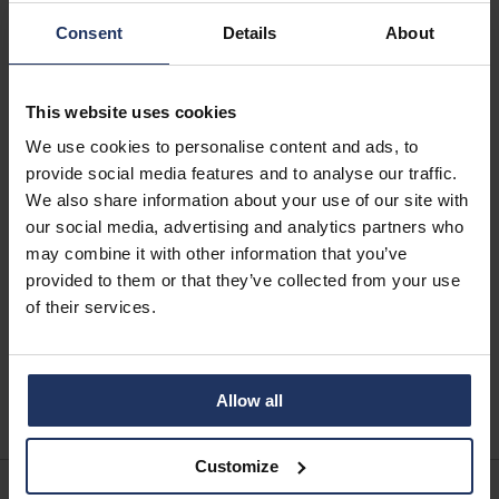
actualizaciones sobre paquetes recibidas por correo
Consent
Details
About
electrónico o SMS y utiliza siempre el número de
seguimiento y el sitio web o la aplicación oficial del
proveedor.
This website uses cookies
La comodidad nunca debe comprometer la
We use cookies to personalise content and ads, to
seguridad.
Aunque los empleados prefieran recibir sus
provide social media features and to analyse our traffic.
paquetes en la oficina, esto implica riesgos. Una política
We also share information about your use of our site with
de control de acceso segura, un espacio protegido o un
our social media, advertising and analytics partners who
casillero de paquetes, junto con la concienciación del
may combine it with other information that you’ve
personal, son esenciales para una gestión segura de los
provided to them or that they’ve collected from your use
paquetes.
of their services.
Solicita una demo
Allow all
Customize