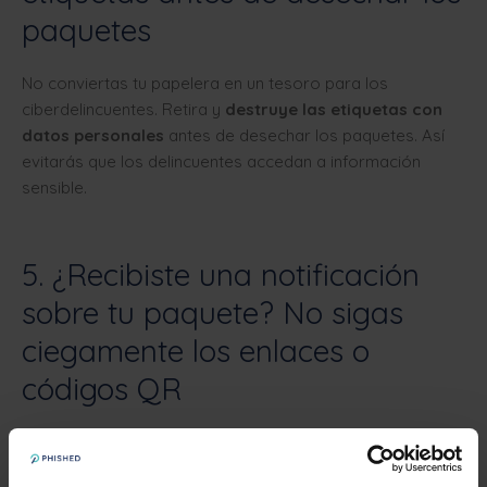
paquetes
No conviertas tu papelera en un tesoro para los
ciberdelincuentes. Retira y
destruye las etiquetas con
datos personales
antes de desechar los paquetes. Así
evitarás que los delincuentes accedan a información
sensible.
5. ¿Recibiste una notificación
sobre tu paquete? No sigas
ciegamente los enlaces o
códigos QR
El 11 % de las personas hacen clic en enlaces fraudulentos
en correos de phishing. Ten cuidado con las