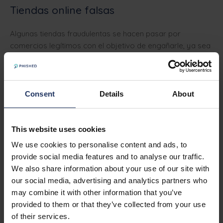
Tiendas online falsas
Algunas tiendas fraudulentas se hacen pasar por
comercios legítimos con el objetivo de engañarle, ya sea
vendiéndole productos que nunca se entregarán o
robando sus datos de pago. ¿Es la primera vez que
compra en una tienda? Investigue un poco:
lea opiniones
de otros clientes, asegúrese de que la URL utiliza
Consent
Details
About
HTTPS
en lugar de HTTP,
consulte las políticas de
devolución y privacidad
, verifique
las formas de pago
:
¿ofrecen métodos seguros como PayPal?
This website uses cookies
We use cookies to personalise content and ads, to
Estos pasos pueden ayudarle a identificar si un sitio es
provide social media features and to analyse our traffic.
fiable, aunque no son infalibles.
We also share information about your use of our site with
our social media, advertising and analytics partners who
Durante el Black Friday es fundamental proteger su
may combine it with other information that you’ve
información,
pero recuerde que la misma precaución es
provided to them or that they’ve collected from your use
necesaria en su entorno laboral. Las amenazas
of their services.
cibernéticas están siempre al acecho. Ser consciente de