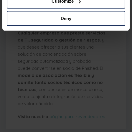
Customize
distribuidores de ciberseguridad y
especialistas en formación en materia de
Deny
concienciación.
Cualquier empresa que preste servicios
de TI, seguridad o gestión de riesgos
, y
que desee ofrecer a sus clientes una
solución de concienciación sobre
seguridad automatizada y probada,
puede convertirse en socio de Phished. El
modelo de asociación es flexible y
admite tanto socios técnicos como no
técnicos
, con opciones de marca blanca,
venta conjunta o integración de servicios
de valor añadido.
Visita nuestra
página para revendedores