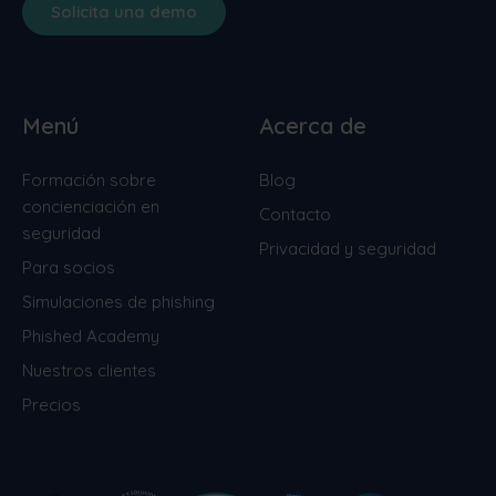
Solicita una demo
Cuando es necesario, los socios
también
reciben apoyo personalizado
de un
gestor de cuentas dedicado, que les
garantiza la orientación y los recursos
Menú
Acerca de
necesarios para alcanzar el éxito.
Formación sobre
Blog
concienciación en
Contacto
seguridad
Privacidad y seguridad
Para socios
Simulaciones de phishing
Phished Academy
Nuestros clientes
Precios