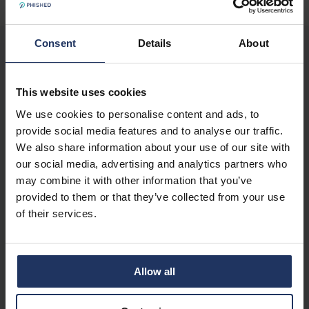
Consent
Details
About
Partners
This website uses cookies
We use cookies to personalise content and ads, to
¿Qué tipo de empresas pueden
provide social media features and to analyse our traffic.
We also share information about your use of our site with
convertirse en distribuidores de
our social media, advertising and analytics partners who
Phished?
may combine it with other information that you’ve
Phished trabaja con
una amplia gama de
provided to them or that they’ve collected from your use
distribuidores que ayudan a las
of their services.
organizaciones a reforzar su postura
de ciberseguridad.
Los perfiles típicos
de los socios incluyen proveedores de
Allow all
servicios gestionados (MSP),
proveedores de servicios de seguridad
gestionados (MSSP), consultoras de TI,