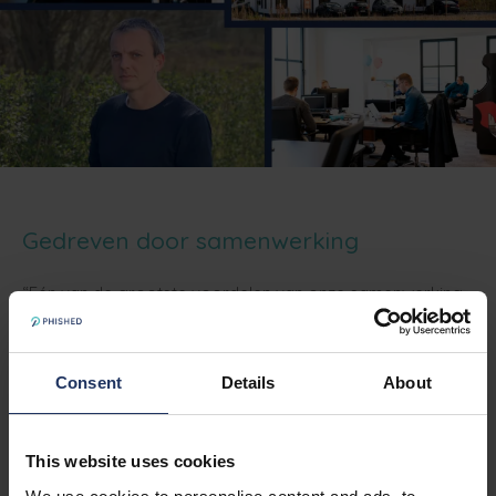
Gedreven door samenwerking
“Eén van de grootste voordelen van onze samenwerking
is dat
Phished echt een partner is, en niet zomaar een
leverancier
. Enige tijd geleden werkten we voor een
grote klant aan de hand van manuele simulaties, voor een
Consent
Details
About
periode van drie jaar. Na het eerste jaar verloren we
echter de licentie op die tool, waardoor het ons plots
twintig keer meer zou kosten om die klant te servicen –
This website uses cookies
een zware aderlating.