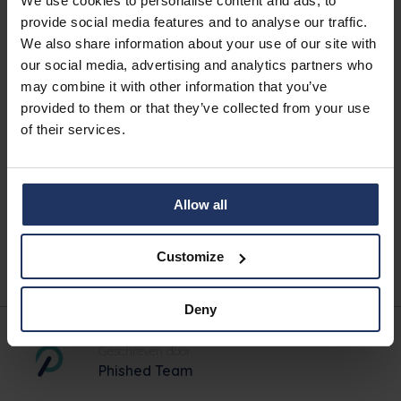
We use cookies to personalise content and ads, to
provide social media features and to analyse our traffic.
“Phished was meteen bereid ons te helpen en samen
We also share information about your use of our site with
konden we de klant ervan overtuigen dat een constante
our social media, advertising and analytics partners who
training meer zou opleveren dan enkele georganiseerde
may combine it with other information that you’ve
single shots. Een grote, logge organisatie was zodanig
provided to them or that they’ve collected from your use
overtuigd dat ze bereid was haar volledige plan te
of their services.
hertekenen om het mogelijk te maken. Phished heeft
bewezen dat het klaarstaat voor zijn partners; ons
respect hebben ze verdiend.”
Allow all
Vraag een demo
Customize
Deny
Geschreven door
Phished Team