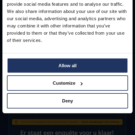
moment zelf
provide social media features and to analyse our traffic.
We also share information about your use of our site with
our social media, advertising and analytics partners who
De Phished Assistant™ analyseert signalen
may combine it with other information that you’ve
uit inkomende e-mails in een beschermde
provided to them or that they’ve collected from your use
omgeving en markeert verdachte inhoud
of their services.
rechtstreeks in de inbox. Medewerkers
krijgen meteen duidelijke aanwijzingen,
Allow all
zodat ze veilig kunnen handelen zonder IT in
te schakelen.
Customize
Deny