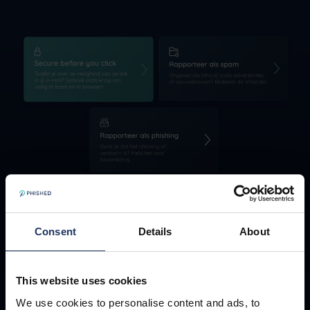
Consent
Details
About
AI-coaching
op het
This website uses cookies
We use cookies to personalise content and ads, to