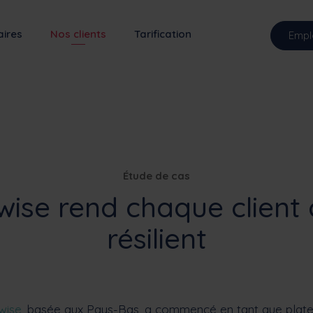
aires
Nos clients
Tarification
Empl
Étude de cas
wise rend chaque client 
résilient
wise
, basée aux Pays-Bas, a commencé en tant que plat