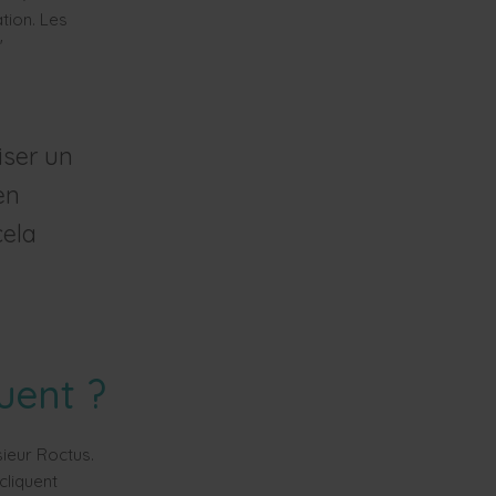
tion. Les
"
iser un
en
cela
uent ?
sieur Roctus.
cliquent