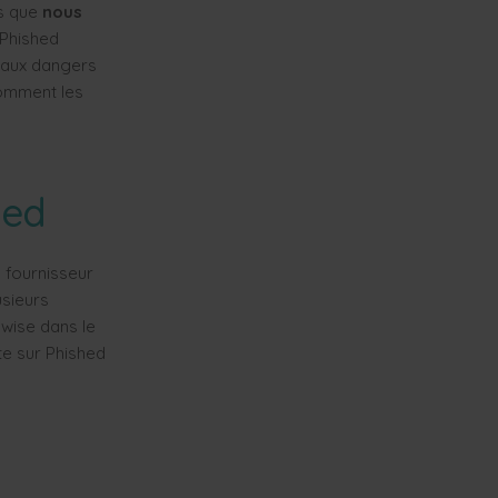
us que
nous
 Phished
 aux dangers
comment les
hed
 fournisseur
usieurs
dwise dans le
te sur Phished