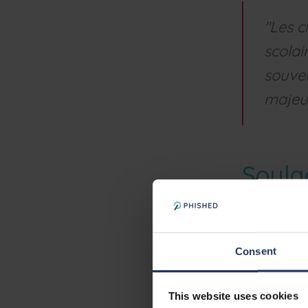
"Les c
scolai
souven
majeur
Soul
"Tant pour le
déclare monsi
scolaires son
Consent
dangers et de
"Phished est 
This website uses cookies