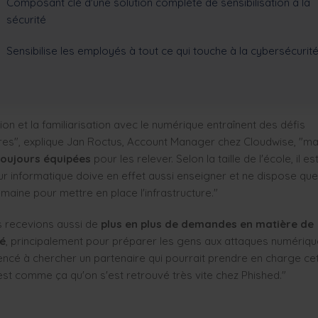
Composant clé d'une solution complète de sensibilisation à la
sécurité
Sensibilise les employés à tout ce qui touche à la cybersécurit
on et la familiarisation avec le numérique entraînent des défis
es", explique Jan Roctus, Account Manager chez Cloudwise, "ma
toujours équipées
pour les relever. Selon la taille de l'école, il e
ur informatique doive en effet aussi enseigner et ne dispose qu
maine pour mettre en place l'infrastructure."
recevions aussi de
plus en plus de demandes en matière de
é
, principalement pour préparer les gens aux attaques numériqu
é à chercher un partenaire qui pourrait prendre en charge cet
est comme ça qu'on s'est retrouvé très vite chez Phished."