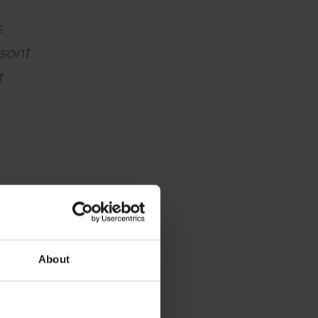
s
 sont
t
ellent choix",
ssements
scientes des
About
isée.
L'IA