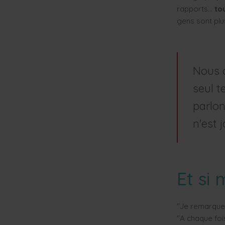
rapports...
to
gens sont plu
Nous c
seul t
parlon
n'est 
Et si 
"Je remarque
"A chaque foi