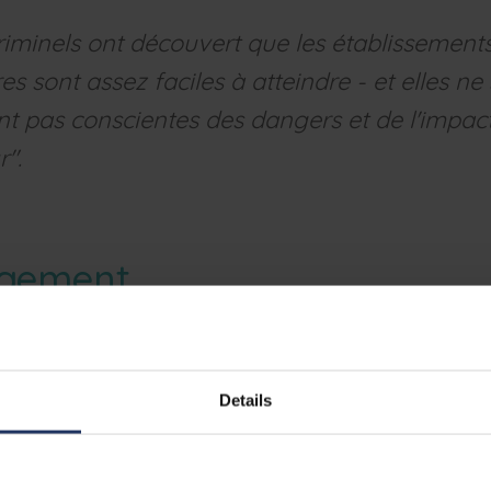
riminels ont découvert que les établissement
res sont assez faciles à atteindre - et elles ne
t pas conscientes des dangers et de l'impac
".
agement
s petites écoles que pour les groupes d'écoles, Phished est un exc
eur Roctus. "En effet, les criminels ont découvert que les
établi
t assez faciles à atteindre
- et elles ne sont souvent pas con
Details
 l'impact majeur."
alors la bonne option car la plateforme est entièrement automat