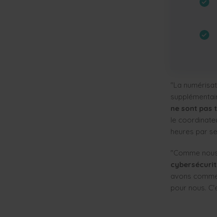
"La numérisati
supplémentair
ne sont pas 
le coordinate
heures par se
"Comme nous 
cybersécurit
avons commenc
pour nous. C'