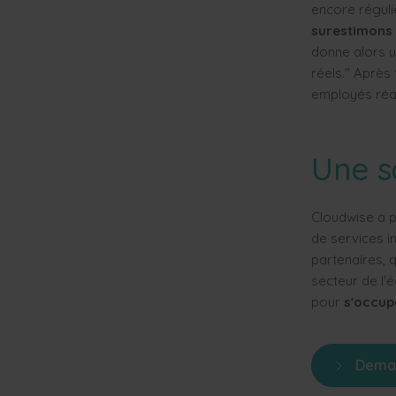
encore réguli
surestimons 
donne alors u
réels." Après
employés réag
Une s
Cloudwise a p
de services in
partenaires, q
secteur de l'
pour
s'occupe
Dema