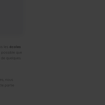
é
is les
écoles
st possible que
e de quelques
es, nous
te partie