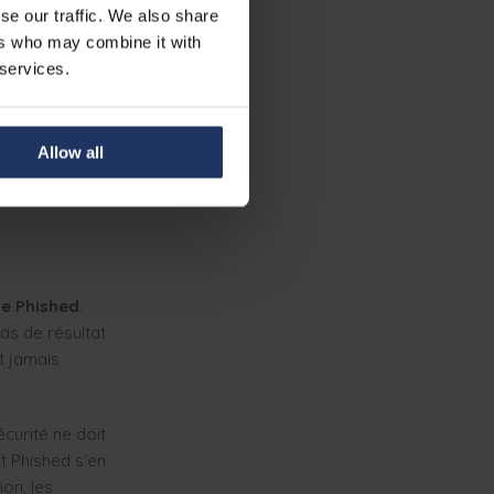
tique ne
se our traffic. We also share
mes ailleurs",
ers who may combine it with
 services.
isons
Allow all
de Phished
.
pas de résultat
t jamais
écurité ne doit
t Phished s'en
on, les