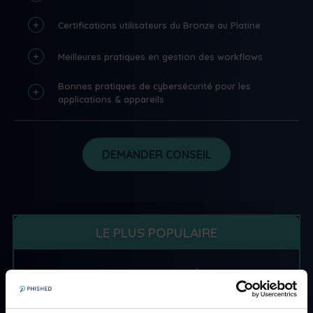
Certifications utilisateurs du Bronze au Platine
Meilleures pratiques en gestion des workflows
Bonnes pratiques de cybersécurité pour les
applications & appareils
DEMANDER CONSEIL
LE PLUS POPULAIRE
PLATEFORME DE CYBER-RÉSILIENCE
ALL-IN-ONE