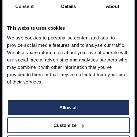
Consent
Details
About
Pour les entreprises visant un taux d’incidents nul lié
aux erreurs humaines.
This website uses cookies
We use cookies to personalise content and ads, to
POINTS FORTS :
provide social media features and to analyse our traffic.
We also share information about your use of our site with
Toutes les fonctionnalités de Core & Advanced
our social media, advertising and analytics partners who
may combine it with other information that you’ve
Modules de formation spécifiques : NIST, RGPD,
provided to them or that they’ve collected from your use
NIS2 …
of their services.
Création de formations personnalisées
Score de Risque Comportemental™
Allow all
Rapports avancés avec intégration Power BI
Customize
Plateforme de gestion d’entreprise à l’échelle
mondiale