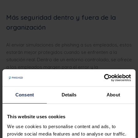
Más seguridad dentro y fuera de la
organización
Al enviar simulaciones de phishing a sus empleados, estos
estarán mejor protegidos cuando se enfrenten a la
situación real. Dentro de un entorno controlado, se ofrece
a los empleados margen para el error y la
experimentación, sin las consecuencias de un pirateo real.
Al estar mejor preparados, sus trabajadores tendrán más
Consent
Details
About
confianza a la hora de enfrentarse a mensajes
potencialmente dañinos, ya que se trate de phishing,
smishing o vishing.
This website uses cookies
Además, Phished Academy contribuye a la consecución
We use cookies to personalise content and ads, to
de la norma ISO 27001 sobre formación continúa en
provide social media features and to analyse our traffic.