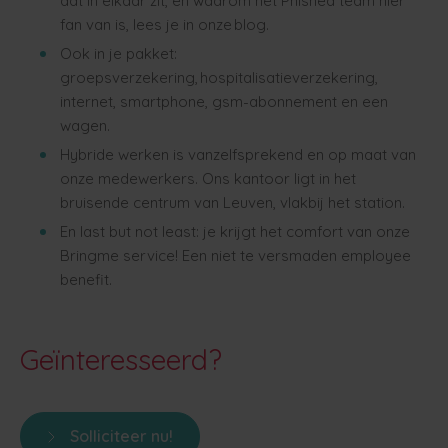
dat in elkaar zit, en waarom het Phished team hier
fan van is, lees je in onze blog.
Ook in je pakket:
groepsverzekering, hospitalisatieverzekering,
internet, smartphone, gsm-abonnement en een
wagen.
Hybride werken is vanzelfsprekend en op maat van
onze medewerkers. Ons kantoor ligt in het
bruisende centrum van Leuven, vlakbij het station.
En last but not least: je krijgt het comfort van onze
Bringme service! Een niet te versmaden employee
benefit.
Geïnteresseerd?
Solliciteer nu!