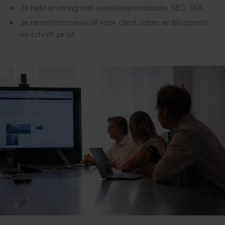
Je hebt ervaring met websiteoptimalisatie, SEO, SEA, …
Je neemt interviews af voor client cases en blogposts
en schrijft ze uit.