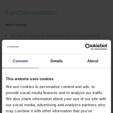
Functievereisten
Must-haves:
Je hebt ervaring als marketeer en/of copywriter in
een salesgerichte b2b-context.
Je schrijft graag en vlot.
Je denkt haast vanzelf in een bepaald aantal karakters
Consent
Details
About
als het aankomt op digitale ads.
Naast Nederlands ben je behoorlijk goed in Engels.
Frans is een pluspunt.
This website uses cookies
Je werkt graag in een team en kan je teksten
We use cookies to personalise content and ads, to
aanpassen aan verschillende doelgroepen.
provide social media features and to analyse our traffic.
We also share information about your use of our site with
We verwachten een korte maar krachtige motivatie
our social media, advertising and analytics partners who
waarom jij onze M/V/X bent, je huidige activiteit en
may combine it with other information that you’ve
ervaring. Voorbeelden van copyprojecten of gerealiseerd