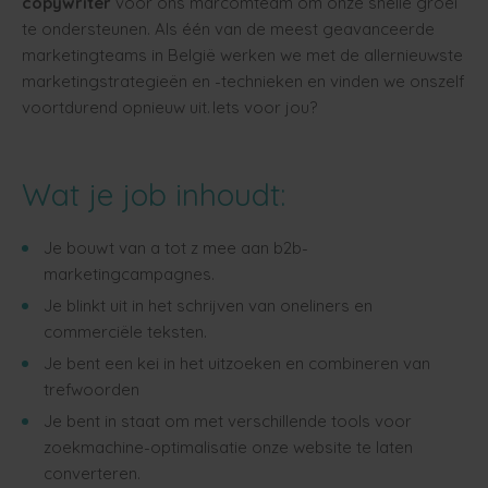
copywriter
voor ons marcomteam om onze snelle groei
te ondersteunen. Als één van de meest geavanceerde
marketingteams in België werken we met de allernieuwste
marketingstrategieën en -technieken en vinden we onszelf
voortdurend opnieuw uit. Iets voor jou?
Wat je job inhoudt:
Je bouwt van a tot z mee aan b2b-
marketingcampagnes.
Je blinkt uit in het schrijven van oneliners en
commerciële teksten.
Je bent een kei in het uitzoeken en combineren van
trefwoorden
Je bent in staat om met verschillende tools voor
zoekmachine-optimalisatie onze website te laten
converteren.