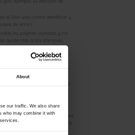
s (por ejemplo: su elección de
an el Sitio web (como identificar y
sajes de error).
luidas las páginas visitadas y los
 se ajuste más a sus intereses.
te fin. Esto significa que,
ros lugares de Internet. Esto
servicios en otros lugares de
iales para que pueda conectarse
 pueden colocar sus propias
About
as cookies. En el sitio web de los
e cómo utilizan estas cookies
se our traffic. We also share
o web.
ers who may combine it with
can en su dispositivo cuando visita
 services.
s utilizan las cookies. Encontrará