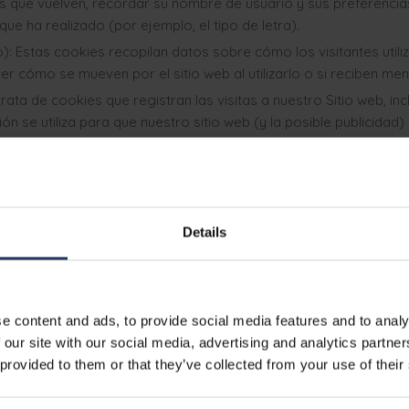
s que vuelven, recordar su nombre de usuario y sus preferencia
ue ha realizado (por ejemplo, el tipo de letra).
): Estas cookies recopilan datos sobre cómo los visitantes utiliz
ver cómo se mueven por el sitio web al utilizarlo o si reciben men
 trata de cookies que registran las visitas a nuestro Sitio web, inc
ón se utiliza para que nuestro sitio web (y la posible publicidad)
 terceros específicos, que utilizan cookies de terceros, para es
 web, es posible que vea anuncios sobre nuestros servicios en ot
r nuestro sitio web, es posible que vea anuncios sobre nuestros 
nas de nuestro Sitio web pueden contener plug-ins de redes soc
edes sociales. Los proveedores de servicios de redes sociales
Details
és de estos plug-ins. Nuestra empresa no tiene control sobre est
vicios de redes sociales puede encontrar más información sobr
ntinuación).
e content and ads, to provide social media features and to analy
okies que colocamos en su dispositivo cuando visita nuestro Siti
 our site with our social media, advertising and analytics partn
 de las cookies que terceros ajenos a nosotros («terceros») colo
 provided to them or that they’ve collected from your use of their
esa no siempre tiene control sobre la forma en que estos tercero
l sitio web del tercero en cuestión.