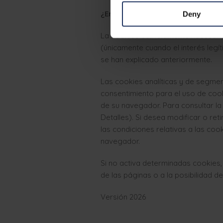
¿En qué nos basamos para utiliz
Deny
La cookies estrictamente necesaria
(únicamente cuando el interés legí
se han explicado anteriormente.
Las cookies analíticas y de segmen
consentimiento para el uso de cook
de su navegador. Para consultar la
Detalles). Si desea modificar o reti
las condiciones relativas a las coo
navegador.
Si no activa determinadas cookies,
de las páginas o a la posibilidad de
Versión 2026