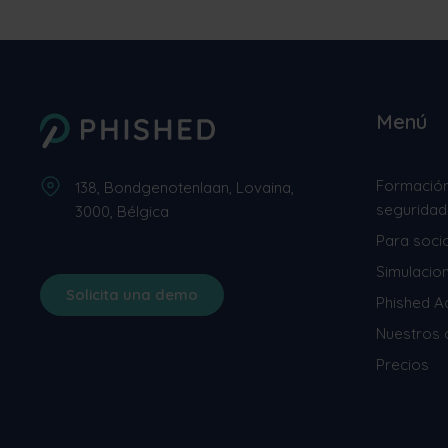
Menú
Formación
138, Bondgenotenlaan, Lovaina,
seguridad
3000, Bélgica
Para soci
Simulacio
Solicita una demo
Phished 
Nuestros c
Precios