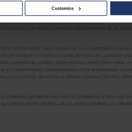
ar estas cookies?
Customize
s y funcionales recopilan datos sobre la base del interés legí
timo de nuestra empresa prevalece sobre el interés de las pers
tación tratan datos sobre la base de su consentimiento. Puede m
ies en cualquier momento a través del menú de Cookiebot situad
 lista completa de cookies, utilice el mismo menú (Abrir menú 
rar su consentimiento, también puede utilizar el navegador con el
kies, como activar, desactivar o eliminar cookies. Para ello, debe
 no podemos garantizar una visita sin problemas al Sitio web, po
 que ciertas partes del Sitio web no sean accesibles y/o utilizab