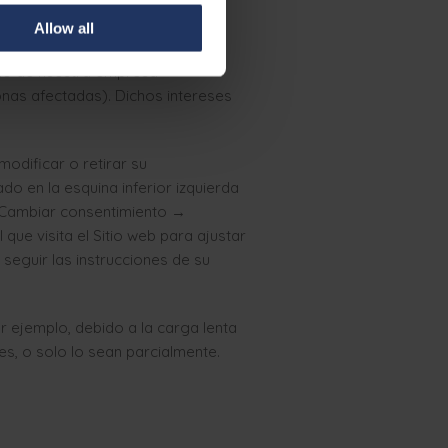
Allow all
timo de nuestra empresa
onas afectadas). Dichos intereses
odificar o retirar su
o en la esquina inferior izquierda
→ Cambiar consentimiento →
 que visita el Sitio web para ajustar
 seguir las instrucciones de su
r ejemplo, debido a la carga lenta
les, o solo lo sean parcialmente.