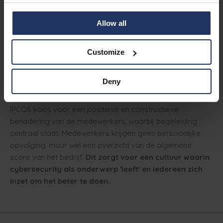
Na verschillende incidenten met echte phishingaanvallen
Allow all
werd besloten om een structureel trainings- en
coachingprogramma op te zetten voor de 70
medewerkers van IPCOS. Na slechts vier maanden op het
Customize
Phished-platform was het cyberbewustzijn al aanzienlijk
toegenomen en is het aantal succesvolle
Deny
phishingpogingen afgenomen.
IPCOS koos voor een positieve en constructieve
benadering van de medewerkers, waarbij begeleiding
centraal staat. Medewerkers krijgen geen persoonlijke
opvolging, maar wel een overzicht van de algemene
score van het bedrijf.
Dit zorgt voor een cultuur waarin
cybersecurity als onderwerp 'leeft' en iedereen zich
inzet om het beter te doen.