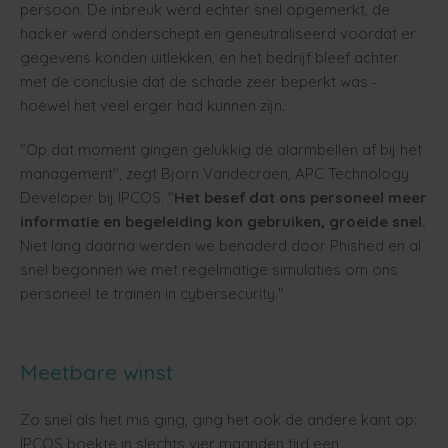
persoon. De inbreuk werd echter snel opgemerkt, de
hacker werd onderschept en geneutraliseerd voordat er
gegevens konden uitlekken, en het bedrijf bleef achter
met de conclusie dat de schade zeer beperkt was -
hoewel het veel erger had kunnen zijn.
"Op dat moment gingen gelukkig de alarmbellen af bij het
management", zegt Bjorn Vandecraen, APC Technology
Developer bij IPCOS. "
Het besef dat ons personeel meer
informatie en begeleiding kon gebruiken, groeide snel.
Niet lang daarna werden we benaderd door Phished en al
snel begonnen we met regelmatige simulaties om ons
personeel te trainen in cybersecurity."
Meetbare winst
Zo snel als het mis ging, ging het ook de andere kant op:
IPCOS boekte in slechts vier maanden tijd een