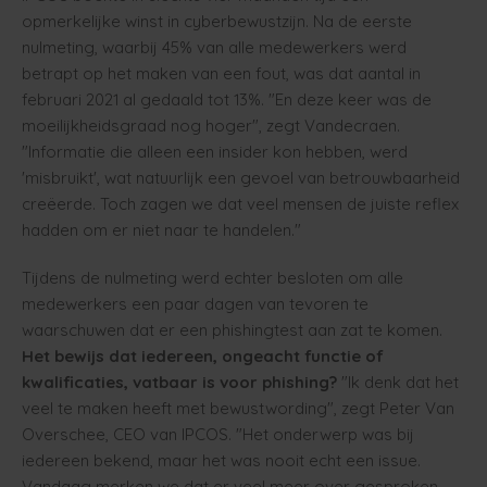
opmerkelijke winst in cyberbewustzijn. Na de eerste
nulmeting, waarbij 45% van alle medewerkers werd
betrapt op het maken van een fout, was dat aantal in
februari 2021 al gedaald tot 13%. "En deze keer was de
moeilijkheidsgraad nog hoger", zegt Vandecraen.
"Informatie die alleen een insider kon hebben, werd
'misbruikt', wat natuurlijk een gevoel van betrouwbaarheid
creëerde. Toch zagen we dat veel mensen de juiste reflex
hadden om er niet naar te handelen."
Tijdens de nulmeting werd echter besloten om alle
medewerkers een paar dagen van tevoren te
waarschuwen dat er een phishingtest aan zat te komen.
Het bewijs dat iedereen, ongeacht functie of
kwalificaties, vatbaar is voor phishing?
"Ik denk dat het
veel te maken heeft met bewustwording", zegt Peter Van
Overschee, CEO van IPCOS. "Het onderwerp was bij
iedereen bekend, maar het was nooit echt een issue.
Vandaag merken we dat er veel meer over gesproken