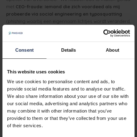
met
CEO-fraude: iemand die zich voordeed als mij
probeerde via social engineering en typosquatting
(phishing waarbij een eigennaam lichtjes wordt veranderd,
bijvoorbeeld Ipcas in plaats van IPCOS) grote sommen
geld te verduisteren. Destijds was iedereen kortstondig
geschokt, maar blijkbaar is het menselijk geheugen toch
Consent
Details
About
niet in staat om die waakzaamheid te handhaven."
"Door regelmatig in aanraking te komen met mogelijke
phishingberichten,
merken we dat iedereen nu altijd
This website uses cookies
alert is en de gevaren kan spotten
", zegt Van
We use cookies to personalise content and ads, to
Overschee. "We hadden al tweestapsverificatie en
provide social media features and to analyse our traffic.
bespraken phishing regelmatig tijdens vergaderingen,
We also share information about your use of our site with
maar het is duidelijk het veelvuldige contact met simulaties
our social media, advertising and analytics partners who
dat het grootste verschil maakt."
may combine it with other information that you’ve
provided to them or that they’ve collected from your use
of their services.
Conclusie