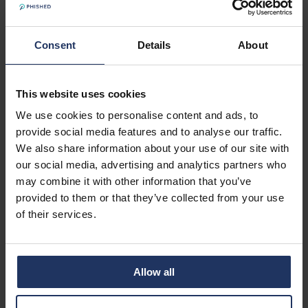
platform moeten besteden, was het een erg goede
investering. We kijken hoogstens één keer per kwartaal
alle instellingen na om te controleren of ze nog aansluiten
Consent
Details
About
bij onze vereisten, maar verder doet het platform alles
voor ons. Met de automatische wekelijkse rapportage,
weten we snel alles dat we moeten weten.”
This website uses cookies
We use cookies to personalise content and ads, to
provide social media features and to analyse our traffic.
Conclusie
We also share information about your use of our site with
our social media, advertising and analytics partners who
B&P Professionals was al goed beveiligd dankzij
may combine it with other information that you’ve
verschillende technische ingrepen. Voor de bescherming
provided to them or that they’ve collected from your use
van hun medewerkers zochten ze echter net iets meer:
of their services.
continue training die de medewerkers alert houdt. De
organisatie weet zich zo veiliger te houden en de
implementatie van Phished helpt ook te voldoen aan de
vereisten van een cybersecurityverzekering.
Allow all