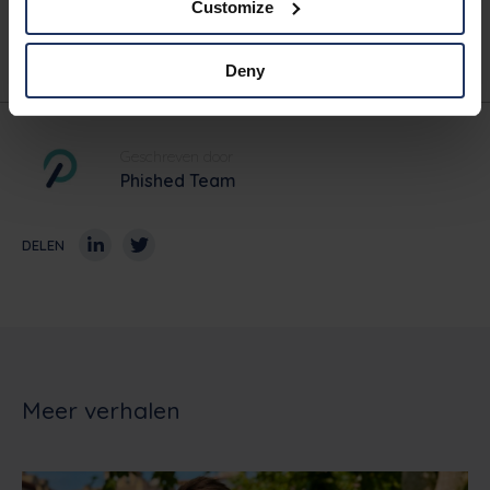
Customize
Vraag een demo aan
Deny
Geschreven door
Phished Team
DELEN
Meer verhalen