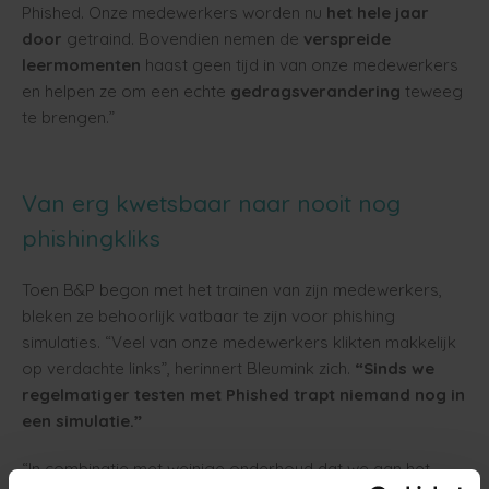
Phished. Onze medewerkers worden nu
het hele jaar
door
getraind. Bovendien nemen de
verspreide
leermomenten
haast geen tijd in van onze medewerkers
en helpen ze om een echte
gedragsverandering
teweeg
te brengen.”
Van erg kwetsbaar naar nooit nog
phishingkliks
Toen B&P begon met het trainen van zijn medewerkers,
bleken ze behoorlijk vatbaar te zijn voor phishing
simulaties. “Veel van onze medewerkers klikten makkelijk
op verdachte links”, herinnert Bleumink zich.
“Sinds we
regelmatiger testen met Phished trapt niemand nog in
een simulatie.”
“In combinatie met weinige onderhoud dat we aan het