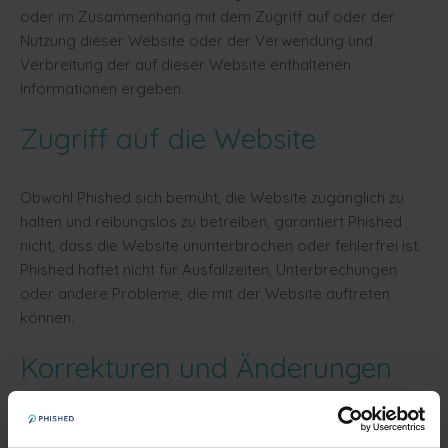
oder im Zusammenhang mit dem Zugriff auf oder der
Nutzung dieser Website oder der Verwendung und
Verbreitung der auf dieser Website enthaltenen
Informationen ergeben.
Zugriff auf die Website
Obwohl Phished sich bemüht, die Website zugänglich zu
halten und reibungslos zu betreiben, garantiert Phished
nicht, dass die Website ununterbrochen oder fehlerfrei ist.
Phished haftet nicht für Ausfallzeiten, Unterbrechungen
oder andere Probleme, die mit der Website auftreten
können.
Korrekturen und Änderungen
Die Website kann Ungenauigkeiten oder typografische