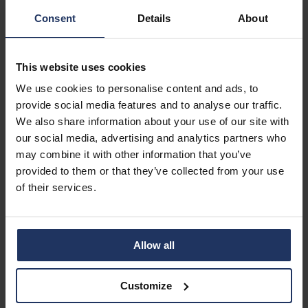
Fehler enthalten, die von Phished nach eigenem Ermessen
korrigiert werden, sobald sie entdeckt werden. Phished
Consent
Details
About
behält sich das Recht vor, jederzeit und ohne vorherige
Ankündigung Änderungen, Verbesserungen und/oder
This website uses cookies
Modifikationen an den Informationen, diesen Bedingungen,
Namen, Bildern, Bildern, Logos und Symbolen oder den
We use cookies to personalise content and ads, to
Produkten und Dienstleistungen vorzunehmen, auf die auf
provide social media features and to analyse our traffic.
dieser Website verwiesen wird. Phished lehnt jede
We also share information about your use of our site with
Verantwortung für Daten ab, die innerhalb, über oder
our social media, advertising and analytics partners who
außerhalb dieser Website erhalten oder abgerufen
may combine it with other information that you’ve
werden.
provided to them or that they’ve collected from your use
of their services.
Links zu Websites Dritter
Diese Website kann Links zu externen Websites enthalten,
Allow all
die nicht Eigentum von Phished sind oder von Phished
betrieben werden. Phished hat keine Kontrolle über den
Customize
Inhalt, die Datenschutzrichtlinien oder die Praktiken von
Websites Dritter und übernimmt keine Verantwortung für