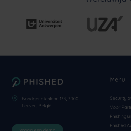
Menu
Security a
Bondgenotenlaan 138, 3000
Leuven, België
Voor Part
Phishingsi
Phished 
Vraag een demo