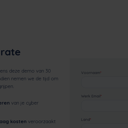
 rate
jdens deze demo van 30
ndien nemen we de tijd om
rijpen.
eren
van je cyber
laag kosten
veroorzaakt